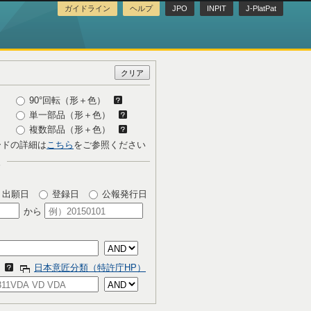
ガイドライン
ヘルプ
JPO
INPIT
J-PlatPat
90°回転（形＋色）
単一部品（形＋色）
複数部品（形＋色）
ードの詳細は
こちら
をご参照ください
出願日
登録日
公報発行日
から
日本意匠分類（特許庁HP）