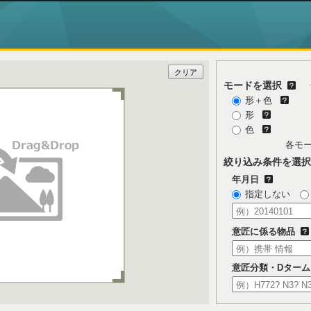
e Park
モードを選択
形＋色
形
色
各モ
絞り込み条件を選択
年月日
指定しない
意匠に係る物品
意匠分類・Dターム